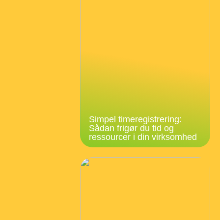
Simpel timeregistrering:
Sådan frigør du tid og
ressourcer i din virksomhed