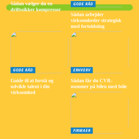
Sådan vælger du en
GODE RÅD
driftssikker kompressor
Sådan arbejder
virksomheder strategisk
med fortoldning
GODE RÅD
ERHVERV
Guide til at forstå og
Sådan får du CVR-
udvikle talent i din
nummer på bilen med folie
virksomhed
FIRMAER