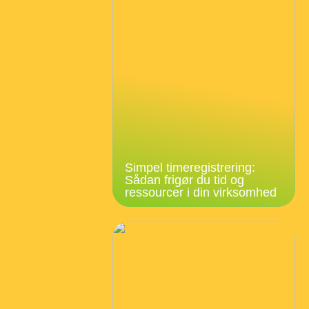
Simpel timeregistrering:
Sådan frigør du tid og
ressourcer i din virksomhed