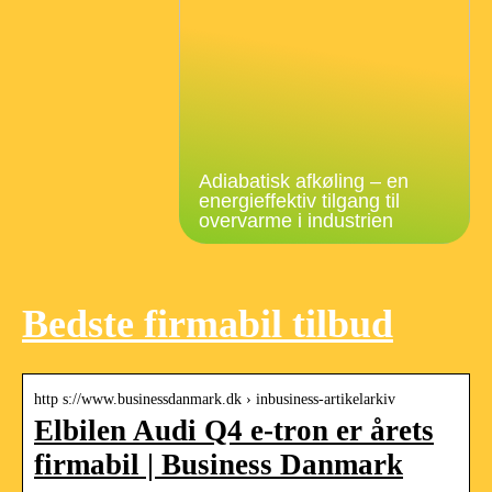
Adiabatisk afkøling – en
energieffektiv tilgang til
overvarme i industrien
Bedste firmabil tilbud
http s://www.businessdanmark.dk › inbusiness-artikelarkiv
Elbilen Audi Q4 e-tron er årets
firmabil | Business Danmark