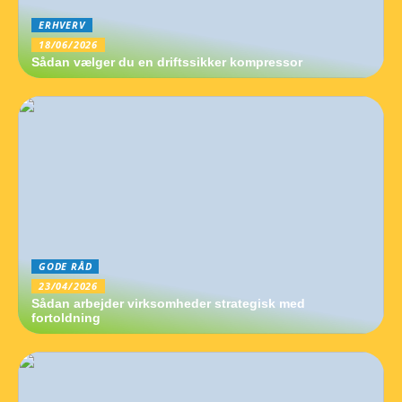
ERHVERV
18/06/2026
Sådan vælger du en driftssikker kompressor
GODE RÅD
23/04/2026
Sådan arbejder virksomheder strategisk med
fortoldning