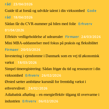
råd
23/04/2026
Gode
Guide til at forstå og udvikle talent i din virksomhed
råd
18/04/2026
Erhverv
Sådan får du CVR-nummer på bilen med folie
01/04/2026
Firmaer
24/03/2026
Effektiv vedligeholdelse af udearealer
Mini MBA-uddannelser med fokus på praksis og fleksibilitet
Firmaer
20/03/2026
Investering i ejendomme i Danmark som en vej til økonomisk
18/03/2026
vækst
Simpel timeregistrering: Sådan frigør du tid og ressourcer i din
Erhverv
26/02/2026
virksomhed
Ørsted sætter ambitiøse kursmål for fremtidig vækst i
24/02/2026
erhvervslivet
Adiabatisk afkøling – en energieffektiv tilgang til overvarme i
Erhverv
06/02/2026
industrien