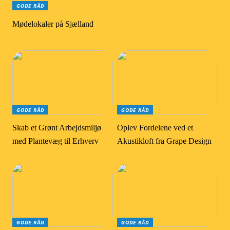
GODE RÅD
Mødelokaler på Sjælland
GODE RÅD
GODE RÅD
Skab et Grønt Arbejdsmiljø
Oplev Fordelene ved et
med Plantevæg til Erhverv
Akustikloft fra Grape Design
GODE RÅD
GODE RÅD