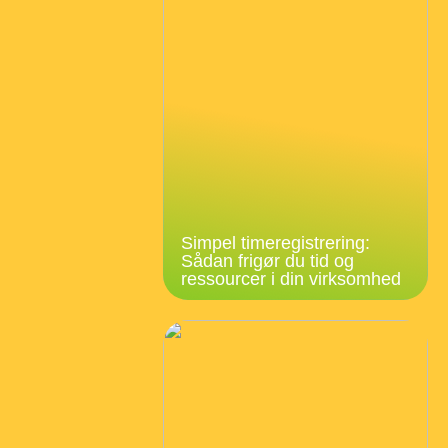
Simpel timeregistrering:
Sådan frigør du tid og
ressourcer i din virksomhed