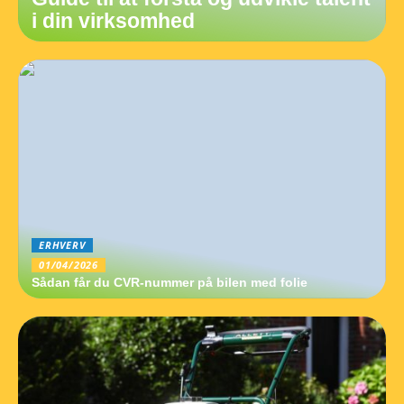
i din virksomhed
ERHVERV
01/04/2026
Sådan får du CVR-nummer på bilen med folie