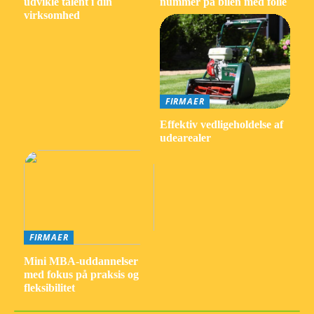
udvikle talent i din
nummer på bilen med folie
virksomhed
FIRMAER
Effektiv vedligeholdelse af
udearealer
FIRMAER
Mini MBA-uddannelser
med fokus på praksis og
fleksibilitet