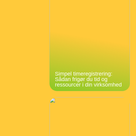
Simpel timeregistrering:
Sådan frigør du tid og
ressourcer i din virksomhed