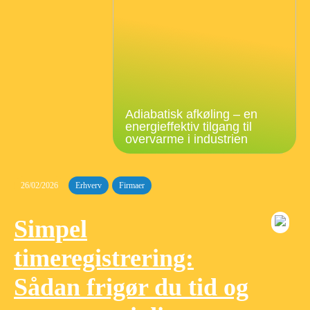
Adiabatisk afkøling – en
energieffektiv tilgang til
overvarme i industrien
26/02/2026
Erhverv
Firmaer
Simpel
timeregistrering:
Sådan frigør du tid og