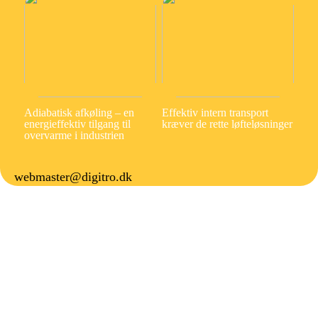
Adiabatisk afkøling – en
Effektiv intern transport
energieffektiv tilgang til
kræver de rette løfteløsninger
overvarme i industrien
webmaster@digitro.dk