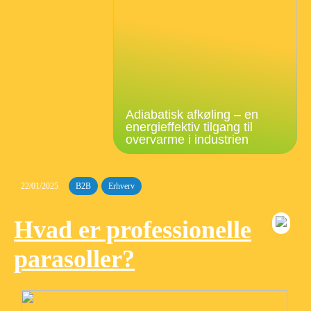
Adiabatisk afkøling – en
energieffektiv tilgang til
overvarme i industrien
22/01/2025
B2B
Erhverv
Hvad er professionelle
parasoller?