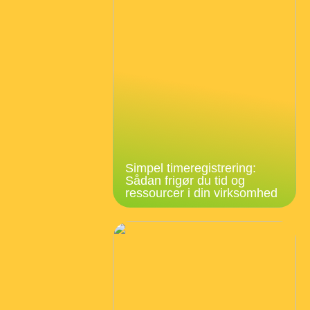
Simpel timeregistrering:
Sådan frigør du tid og
ressourcer i din virksomhed