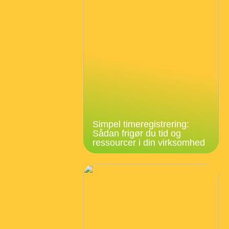
Simpel timeregistrering:
Sådan frigør du tid og
ressourcer i din virksomhed