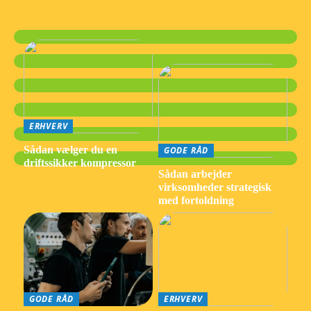
ERHVERV
Sådan vælger du en
GODE RÅD
driftssikker kompressor
Sådan arbejder
virksomheder strategisk
med fortoldning
GODE RÅD
ERHVERV