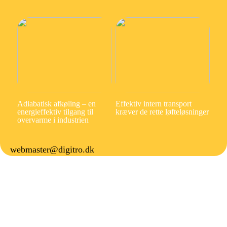
Adiabatisk afkøling – en
Effektiv intern transport
energieffektiv tilgang til
kræver de rette løfteløsninger
overvarme i industrien
webmaster@digitro.dk