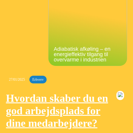
Adiabatisk afkøling – en
energieffektiv tilgang til
overvarme i industrien
27/01/2025
Erhverv
Hvordan skaber du en
god arbejdsplads for
dine medarbejdere?