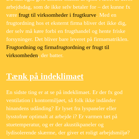
arbejdsdag, som de ikke selv betaler for – det kunne fx
være
frugt til virksomheder i frugtkurve
. Med en
frugtordning hos et eksternt firma bliver det ikke dig,
der selv må køre forbi en frugthandel og hente friske
forsyninger. Det bliver bare leveret på firmamatriklen.
Frugtordning og firmafrugtordning er frugt til
virksomheden
, der batter.
Tænk på indeklimaet
En sidste ting er at se på indeklimaet. Er der fx god
ventilation i kontormiljøet, så folk ikke indånder
hinandens udånding? Er lyset fra lyspaneler eller
lysstofrør optimalt at arbejde i? Er varmen tæt på
stuetemperatur, og er der akustikpaneler og
lydisolerende skærme, der giver et roligt arbejdsmiljø?