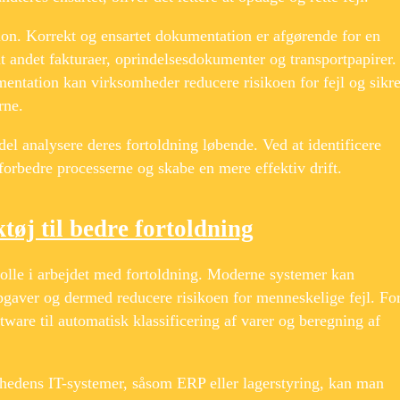
ion. Korrekt og ensartet dokumentation er afgørende for en
dt andet fakturaer, oprindelsesdokumenter og transportpapirer.
entation kan virksomheder reducere risikoen for fejl og sikr
rne.
l analysere deres fortoldning løbende. Ved at identificere
forbedre processerne og skabe en mere effektiv drift.
tøj til bedre fortoldning
e rolle i arbejdet med fortoldning. Moderne systemer kan
gaver og dermed reducere risikoen for menneskelige fejl. Fo
are til automatisk klassificering af varer og beregning af
mhedens IT-systemer, såsom ERP eller lagerstyring, kan man