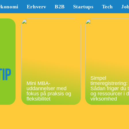
konomi
Erhverv
B2B
Startups
Tech
Jo
Simpel
Mini MBA-
timeregistrering:
uddannelser med
Sådan frigør du t
fokus på praksis og
og ressourcer i d
fleksibilitet
virksomhed