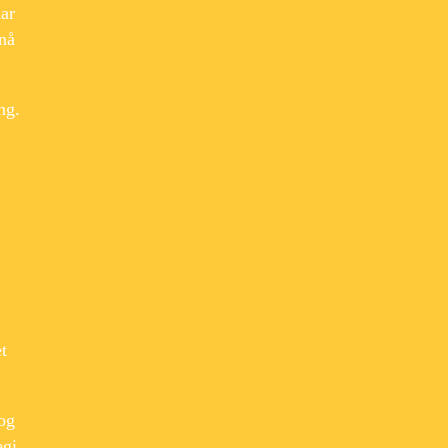
har
pnå
ng.
t
 og
egi.