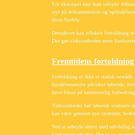
For eksempel kan man udnytte frihand
styr på dokumentation og oprindelsesr
disse fordele.
Derudover kan effektiv fortoldning re
Det gør virksomheden mere konkurren
Fremtidens fortoldning
Fortoldning er ikke et statisk område
handelsmønstre påvirker løbende, hvor
have fokus på kontinuerlig forbedring
Virksomheder bør løbende evaluere der
kan være gennem nye systemer, bedre 
Ved at arbejde aktivt med udvikling ka
konkurrencedygtig. Det er en investeri