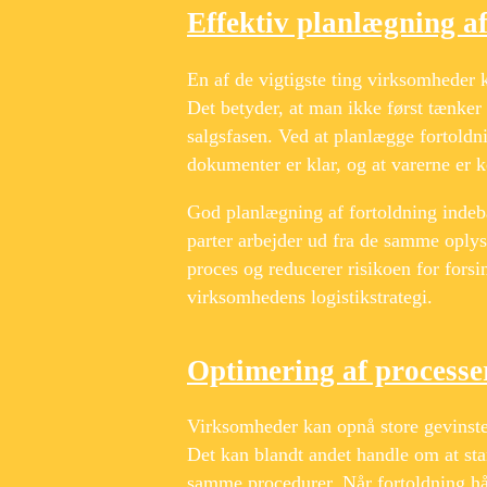
Effektiv planlægning af
En af de vigtigste ting virksomheder k
Det betyder, at man ikke først tænker
salgsfasen. Ved at planlægge fortoldn
dokumenter er klar, og at varerne er ko
God planlægning af fortoldning indebæ
parter arbejder ud fra de samme oplys
proces og reducerer risikoen for forsi
virksomhedens logistikstrategi.
Optimering af processe
Virksomheder kan opnå store gevinster
Det kan blandt andet handle om at sta
samme procedurer. Når fortoldning hånd