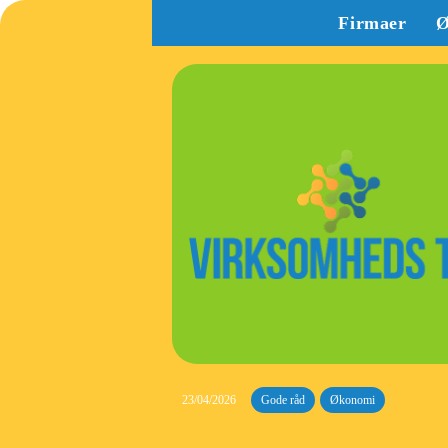
Firmaer
Ø
23/04/2026
Gode råd
Økonomi