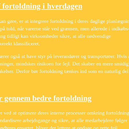
 fortoldning i hverdagen
an gøre, er at integrere fortoldning i deres daglige planlægni
 på told, når varerne står ved grænsen, men allerede i indkøbs
ing tidligt kan virksomheder sikre, at alle nødvendige
rrekt klassificeret.
rer også at have styr på leverandører og transportører. Hvis 
ninger, mindskes risikoen for fejl. Det skaber en mere smidig
nkelser. Derfor bør fortoldning tænkes ind som en naturlig del
r gennem bedre fortoldning
 ved at optimere deres interne processer omkring fortoldning
ndardisere arbejdsgange og sikre, at alle medarbejdere følger
teres ensartet, bliver det lettere at opdage og rette fejl.