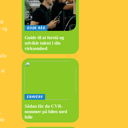
ng.
- og
GODE RÅD
Guide til at forstå og
udvikle talent i din
virksomhed
alle
 af
ERHVERV
Sådan får du CVR-
nummer på bilen med
.
folie
 de