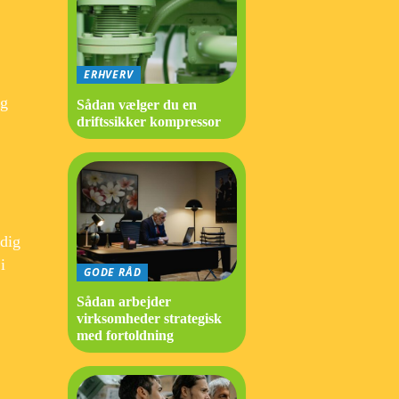
ERHVERV
og
Sådan vælger du en
driftssikker kompressor
dig
i
GODE RÅD
Sådan arbejder
virksomheder strategisk
med fortoldning