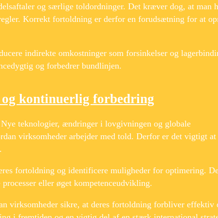
elsaftaler og særlige toldordninger. Det kræver dog, at man 
egler. Korrekt fortoldning er derfor en forudsætning for at o
ducere indirekte omkostninger som forsinkelser og lagerbindi
cedygtig og forbedrer bundlinjen.
 og kontinuerlig forbedring
. Nye teknologier, ændringer i lovgivningen og globale
dan virksomheder arbejder med told. Derfor er det vigtigt at
.
es fortoldning og identificere muligheder for optimering. De
processer eller øget kompetenceudvikling.
n virksomheder sikre, at deres fortoldning forbliver effektiv
ng i fremtiden og en vigtig del af en stærk international strat