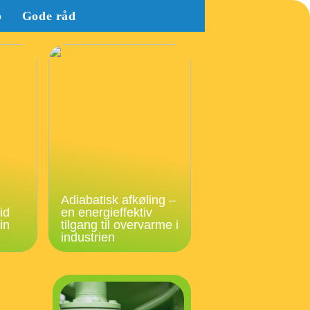
b
Gode råd
Adiabatisk afkøling –
id
en energieffektiv
in
tilgang til overvarme i
industrien