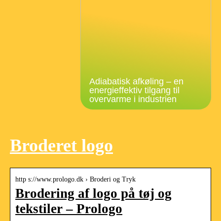
Adiabatisk afkøling – en
energieffektiv tilgang til
overvarme i industrien
Broderet logo
http s://www.prologo.dk › Broderi og Tryk
Brodering af logo på tøj og
tekstiler – Prologo