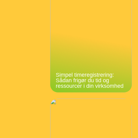
Simpel timeregistrering:
Sådan frigør du tid og
ressourcer i din virksomhed