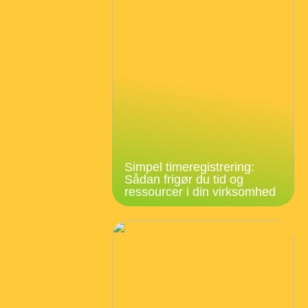
Simpel timeregistrering:
Sådan frigør du tid og
ressourcer i din virksomhed