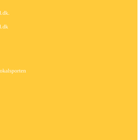
d.dk.
d.dk
okalsporten