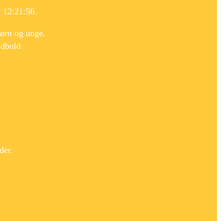
 12:21:56.
børn og unge.
odbold
der.