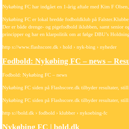
Nykøbing FC har indgået en 1-årig aftale med Kim F Olsen, 
Nykøbing FC er lokal bredde fodboldklub på Falster.Klubbe
Der er både drenge- og pigefodbold iklubben, samt senior o
principper og har en klarpolitik om at følge DBU’s Holdni
http s://www.flashscore.dk › hold › nyk-bing › nyheder
Fodbold: Nykøbing FC – news – Resu
Fodbold: Nykøbing FC – news
Nykøbing FC siden på Flashscore.dk tilbyder resultater, sti
Nykøbing FC siden på Flashscore.dk tilbyder resultater, stil
http s://bold.dk › fodbold › klubber › nykoebing-fc
Nykøbing FC | bold.dk