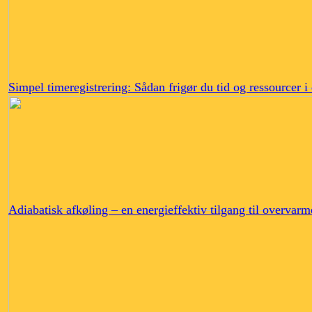
Simpel timeregistrering: Sådan frigør du tid og ressourcer 
Adiabatisk afkøling – en energieffektiv tilgang til overvarm