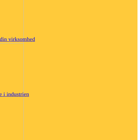
i din virksomhed
e i industrien