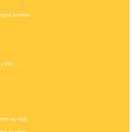
ængere årrække
 […] NFC …
børn og unge.
børn og unge.