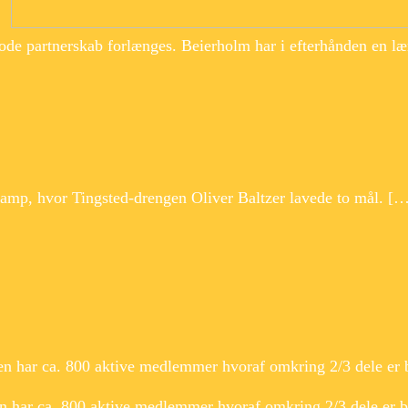
ode partnerskab forlænges. Beierholm har i efterhånden en l
 kamp, hvor Tingsted-drengen Oliver Baltzer lavede to mål.
en har ca. 800 aktive medlemmer hvoraf omkring 2/3 dele er 
n har ca. 800 aktive medlemmer hvoraf omkring 2/3 dele er 