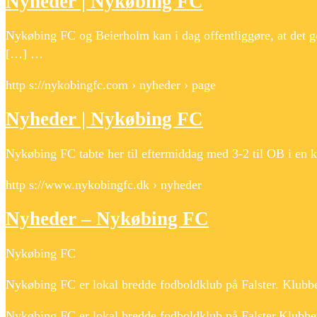
Nyheder | Nykøbing FC
Nykøbing FC og Beierholm kan i dag offentliggøre, at det g
[…] …
http s://nykobingfc.com › nyheder › page
Nyheder | Nykøbing FC
Nykøbing FC tabte her til eftermiddag med 3-2 til OB i en
http s://www.nykobingfc.dk › nyheder
Nyheder – Nykøbing FC
Nykøbing FC
Nykøbing FC er lokal bredde fodboldklub på Falster. Klubb
Nykøbing FC er lokal bredde fodboldklub på Falster.Klubbe