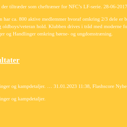
der tiltræder som cheftræner for NFC’s LF-serie. 28-06-2017
n har ca. 800 aktive medlemmer hvoraf omkring 2/3 dele er 
g oldboys/veteran hold. Klubben drives i tråd med moderne f
nger og Handlinger omkring børne- og ungdomstræning.
ltater
llinger og kampdetaljer. … 31.01.2023 11:38, Flashscore Nyhe
linger og kampdetaljer.