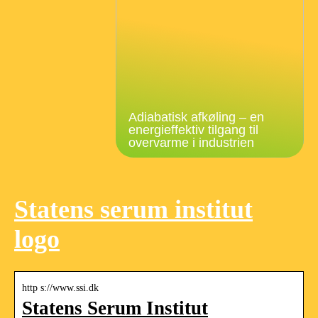
Adiabatisk afkøling – en
energieffektiv tilgang til
overvarme i industrien
Statens serum institut
logo
http s://www.ssi.dk
Statens Serum Institut