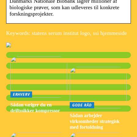
Danmarks Nationale Biobank lagrer millioner af
biologiske prøver, som kan udleveres til konkrete
forskningsprojekter.
Keywords: statens serum institut logo, ssi hjemmeside
ERHVERV
Sådan vælger du en
GODE RÅD
driftssikker kompressor
Sådan arbejder
virksomheder strategisk
med fortoldning