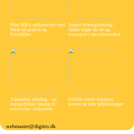
Mini MBA-uddannelser med
Simpel timeregistrering:
fokus på praksis og
Sådan frigør du tid og
fleksibilitet
ressourcer i din virksomhed
Adiabatisk afkøling – en
Effektiv intern transport
energieffektiv tilgang til
kræver de rette løfteløsninger
overvarme i industrien
webmaster@digitro.dk