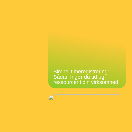
Simpel timeregistrering:
Sådan frigør du tid og
ressourcer i din virksomhed