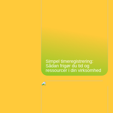
Simpel timeregistrering:
Sådan frigør du tid og
ressourcer i din virksomhed