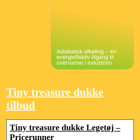
Adiabatisk afkøling – en
energieffektiv tilgang til
overvarme i industrien
Tiny treasure dukke
tilbud
Tiny treasure dukke Legetøj –
Pricerunner