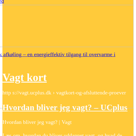
ed
 afkøling – en energieffektiv tilgang til overvarme i
Vagt kort
http s://vagt.ucplus.dk › vagtkort-og-afsluttende-proever
Hvordan bliver jeg vagt? – UCplus
Hvordan bliver jeg vagt? | Vagt
Læs om, hvordan du bliver uddannet vagt, og hvad de