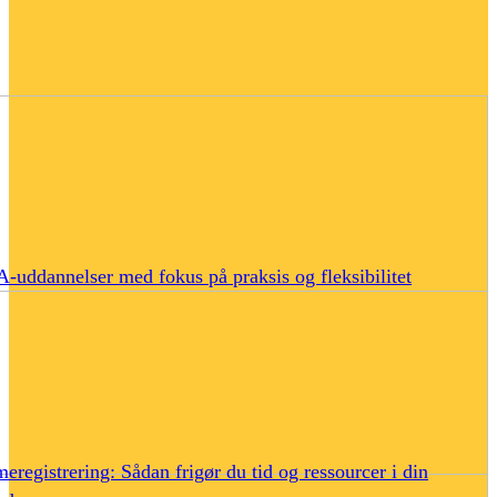
uddannelser med fokus på praksis og fleksibilitet
eregistrering: Sådan frigør du tid og ressourcer i din