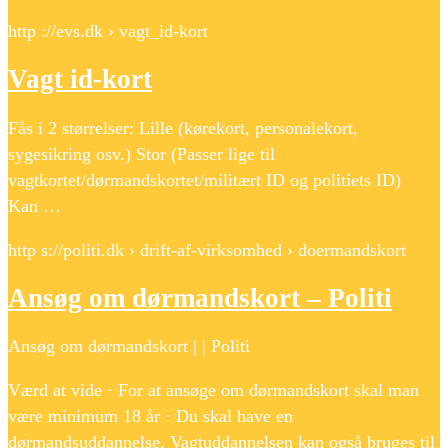
http ://evs.dk › vagt_id-kort
Vagt id-kort
Fås i 2 størrelser: Lille (kørekort, personalekort,
sygesikring osv.) Stor (Passer lige til
vagtkortet/dørmandskortet/militært ID og politiets ID)
Kan …
http s://politi.dk › drift-af-virksomhed › doermandskort
Ansøg om dørmandskort – Politi
Ansøg om dørmandskort | | Politi
Værd at vide · For at ansøge om dørmandskort skal man
være minimum 18 år · Du skal have en
dørmandsuddannelse. Vagtuddannelsen kan også bruges til