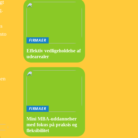
gt
g.
is
sto
FIRMAER
Effektiv vedligeholdelse af
udearealer
men
FIRMAER
Mini MBA-uddannelser
med fokus på praksis og
fleksibilitet