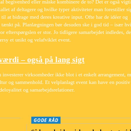
cial begivenhed eller måske kombinere de to? Det er også vigti
llet af deltagere og hvilke typer aktiviteter man forestiller si
til at bidrage med deres kreative input. Ofte har de idéer og
 tænkt på. Planlægningen bør desuden ske i god tid – især hv
r efterspørgslen er stor. Jo tidligere samarbejdet indledes, de
rsy et unikt og velafviklet event.
værdi – også på lang sigt
 investerer virksomheder ikke blot i et enkelt arrangement, 
ultur og sammenhold. Et velplanlagt event kan have en positiv
eloyalitet og samarbejdsrelationer.
GODE RÅD