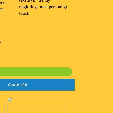
teksttryk | trendy
gen
nøgleringe med personligt
ter
touch
t
v,
b
Gode råd