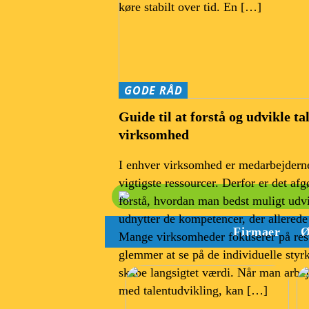
køre stabilt over tid. En […]
GODE RÅD
Guide til at forstå og udvikle tal
virksomhed
I enhver virksomhed er medarbejderne
vigtigste ressourcer. Derfor er det afg
forstå, hvordan man bedst muligt udv
udnytter de kompetencer, der allerede e
Firmaer
Ø
Mange virksomheder fokuserer på res
glemmer at se på de individuelle styr
skabe langsigtet værdi. Når man arbej
med talentudvikling, kan […]