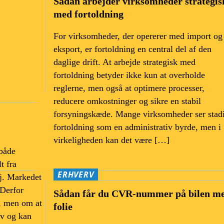
Sådan arbejder virksomheder strategis
med fortoldning
For virksomheder, der opererer med import og
eksport, er fortoldning en central del af den
daglige drift. At arbejde strategisk med
fortoldning betyder ikke kun at overholde
reglerne, men også at optimere processer,
reducere omkostninger og sikre en stabil
forsyningskæde. Mange virksomheder ser stad
fortoldning som en administrativ byrde, men i
virkeligheden kan det være […]
 både
t fra
ERHVERV
øj. Markedet
 Derfor
Sådan får du CVR-nummer på bilen m
s, men om at
folie
ov og kan