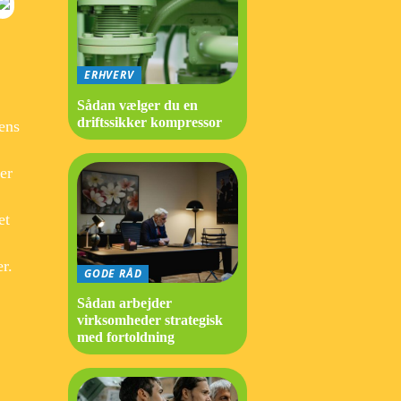
ERHVERV
Sådan vælger du en
driftssikker kompressor
ens
er
et
r.
GODE RÅD
Sådan arbejder
virksomheder strategisk
med fortoldning