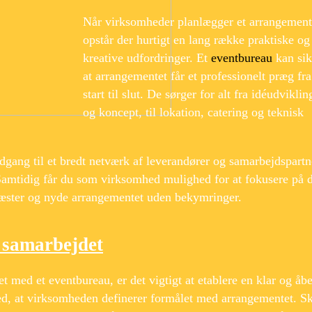
Når virksomheder planlægger et arrangement
opstår der hurtigt en lang række praktiske og
kreative udfordringer. Et
eventbureau
kan sik
at arrangementet får et professionelt præg fra
start til slut. De sørger for alt fra idéudviklin
og koncept, til lokation, catering og teknisk
dgang til et bredt netværk af leverandører og samarbejdspartn
 Samtidig får du som virksomhed mulighed for at fokusere på 
 gæster og nyde arrangementet uden bekymringer.
f samarbejdet
t med et eventbureau, er det vigtigt at etablere en klar og åb
med, at virksomheden definerer formålet med arrangementet. S