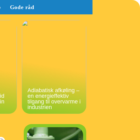
b
Gode råd
Adiabatisk afkøling –
id
en energieffektiv
in
tilgang til overvarme i
industrien