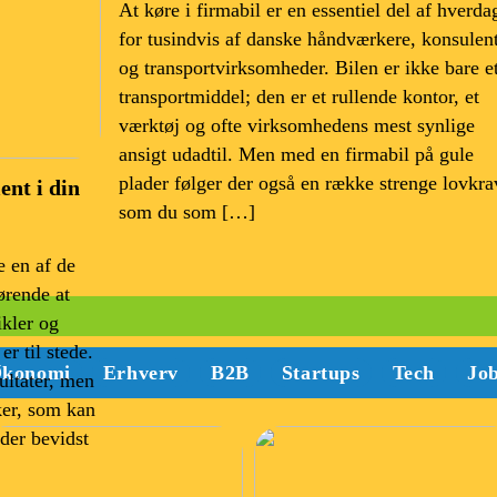
At køre i firmabil er en essentiel del af hverda
for tusindvis af danske håndværkere, konsulen
og transportvirksomheder. Bilen er ikke bare e
transportmiddel; den er et rullende kontor, et
værktøj og ofte virksomhedens mest synlige
ansigt udadtil. Men med en firmabil på gule
plader følger der også en række strenge lovkra
ent i din
som du som […]
 en af de
ørende at
ikler og
r til stede.
konomi
Erhverv
B2B
Startups
Tech
Jo
ultater, men
ker, som kan
der bevidst