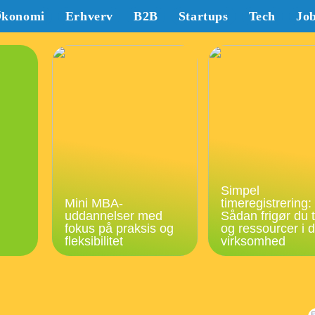
konomi
Erhverv
B2B
Startups
Tech
Jo
Simpel
Mini MBA-
timeregistrering:
uddannelser med
Sådan frigør du t
fokus på praksis og
og ressourcer i d
fleksibilitet
virksomhed