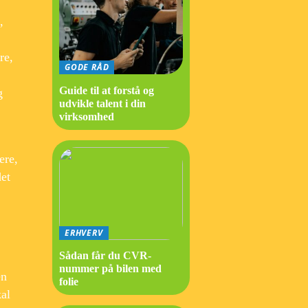
,
re,
GODE RÅD
Guide til at forstå og
g
udvikle talent i din
virksomhed
ere,
det
ERHVERV
Sådan får du CVR-
nummer på bilen med
en
folie
kal