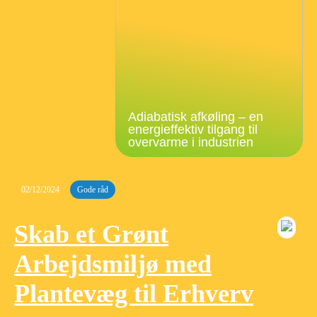
Adiabatisk afkøling – en
energieffektiv tilgang til
overvarme i industrien
02/12/2024
Gode råd
Skab et Grønt
Arbejdsmiljø med
Plantevæg til Erhverv