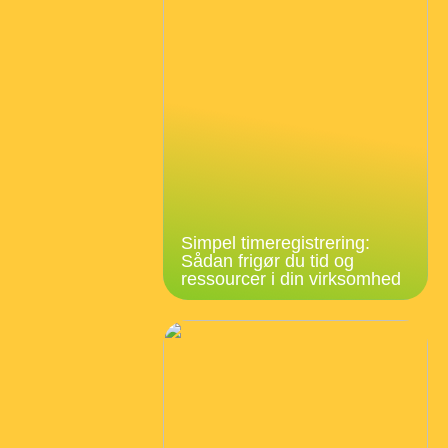
Simpel timeregistrering:
Sådan frigør du tid og
ressourcer i din virksomhed