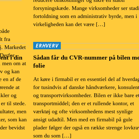
forsyningskæde. Mange virksomheder ser stad
fortoldning som en administrativ byrde, men i
virkeligheden kan det være […]
 både
t fra
ERHVERV
øj. Markedet
 Derfor
ent i din
Sådan får du CVR-nummer på bilen m
s, men om at
folie
ov og kan
 en af de
At køre i firmabil er en essentiel del af hverda
ørende at
for tusindvis af danske håndværkere, konsulen
ikler og
og transportvirksomheder. Bilen er ikke bare e
r til stede.
transportmiddel; den er et rullende kontor, et
ultater, men
værktøj og ofte virksomhedens mest synlige
ker, som kan
ansigt udadtil. Men med en firmabil på gule
der bevidst
plader følger der også en række strenge lovkra
som du som […]