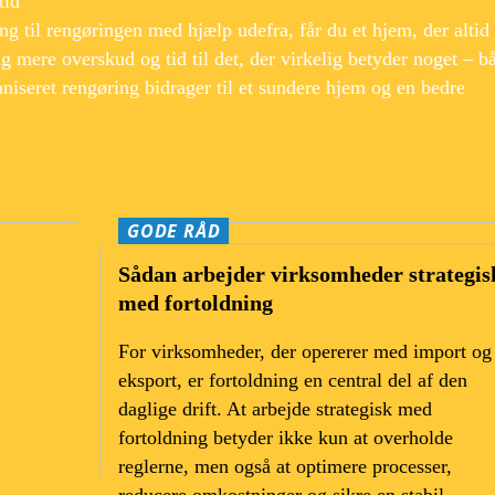
tid
ng til rengøringen med hjælp udefra, får du et hjem, der altid
g mere overskud og tid til det, der virkelig betyder noget – b
aniseret rengøring bidrager til et sundere hjem og en bedre
GODE RÅD
Sådan arbejder virksomheder strategis
med fortoldning
For virksomheder, der opererer med import og
eksport, er fortoldning en central del af den
daglige drift. At arbejde strategisk med
fortoldning betyder ikke kun at overholde
reglerne, men også at optimere processer,
reducere omkostninger og sikre en stabil