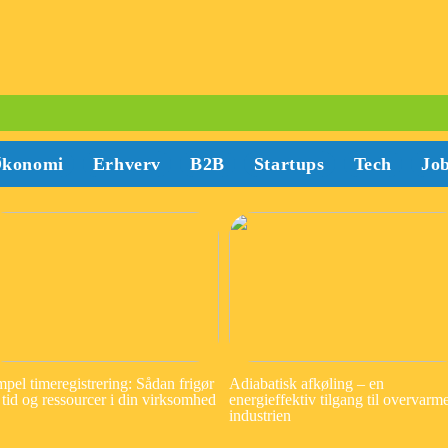
konomi
Erhverv
B2B
Startups
Tech
Jo
mpel timeregistrering: Sådan frigør
Adiabatisk afkøling – en
 tid og ressourcer i din virksomhed
energieffektiv tilgang til overvarme
industrien