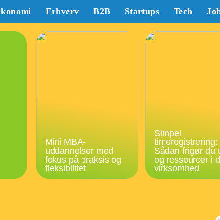
konomi
Erhverv
B2B
Startups
Tech
Jo
Simpel
Mini MBA-
timeregistrering:
uddannelser med
Sådan frigør du t
fokus på praksis og
og ressourcer i d
fleksibilitet
virksomhed