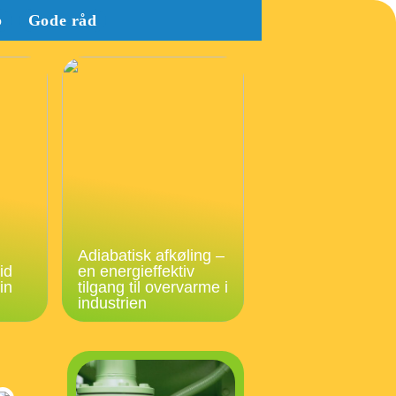
b
Gode råd
Adiabatisk afkøling –
id
en energieffektiv
in
tilgang til overvarme i
industrien