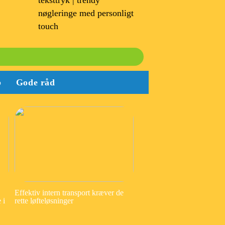
teksttryk | trendy
nøgleringe med personligt
touch
b
Gode råd
Effektiv intern transport kræver de
 i
rette løfteløsninger