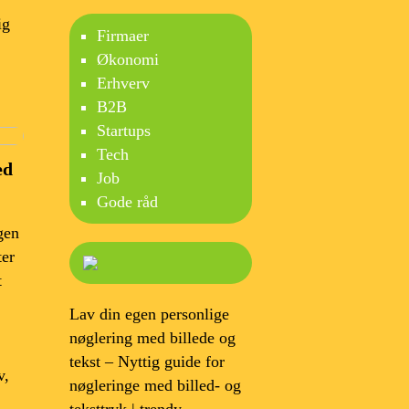
ig
Firmaer
Økonomi
Erhverv
B2B
Startups
Tech
ed
Job
Gode råd
gen
ter
t
Lav din egen personlige
nøglering med billede og
tekst – Nyttig guide for
v,
nøgleringe med billed- og