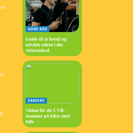
tor
GODE RÅD
r
Guide til at forstå og
udvikle talent i din
virksomhed
en,
ERHVERV
Sådan får du CVR-
ig
nummer på bilen med
folie