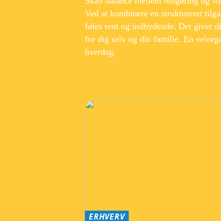
Skab balance mellem rengøring og fri
Ved at kombinere en struktureret tilga
føles rent og indbydende. Det giver di
for dig selv og din familie. En velorg
hverdag.
ERHVERV