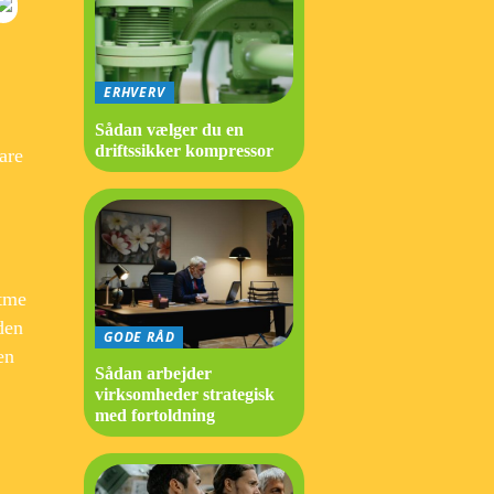
ERHVERV
Sådan vælger du en
driftssikker kompressor
are
ytme
den
GODE RÅD
en
Sådan arbejder
virksomheder strategisk
med fortoldning