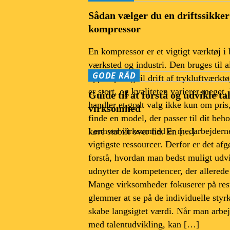
Sådan vælger du en driftssikker
kompressor
En kompressor er et vigtigt værktøj i
værksted og industri. Den bruges til al
GODE RÅD
oppumpning til drift af trykluftværkt
er stort, og kvaliteten varierer meget.
Guide til at forstå og udvikle tal
handler et godt valg ikke kun om pri
virksomhed
finde en model, der passer til dit beh
I enhver virksomhed er medarbejderne
køre stabilt over tid. En […]
vigtigste ressourcer. Derfor er det afg
forstå, hvordan man bedst muligt udv
udnytter de kompetencer, der allerede e
Mange virksomheder fokuserer på res
glemmer at se på de individuelle styr
skabe langsigtet værdi. Når man arbej
med talentudvikling, kan […]