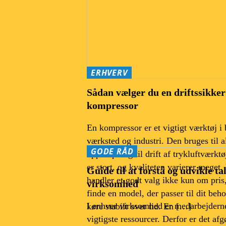
ERHVERV
Sådan vælger du en driftssikker
kompressor
En kompressor er et vigtigt værktøj i
værksted og industri. Den bruges til al
GODE RÅD
oppumpning til drift af trykluftværkt
er stort, og kvaliteten varierer meget.
Guide til at forstå og udvikle tal
handler et godt valg ikke kun om pri
virksomhed
finde en model, der passer til dit beh
I enhver virksomhed er medarbejderne
køre stabilt over tid. En […]
vigtigste ressourcer. Derfor er det afg