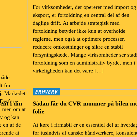
For virksomheder, der opererer med import og
eksport, er fortoldning en central del af den
daglige drift. At arbejde strategisk med
fortoldning betyder ikke kun at overholde
reglerne, men også at optimere processer,
reducere omkostninger og sikre en stabil
forsyningskæde. Mange virksomheder ser stad
fortoldning som en administrativ byrde, men i
virkeligheden kan det være […]
 både
t fra
ERHVERV
øj. Markedet
 Derfor
ent i din
Sådan får du CVR-nummer på bilen m
s, men om at
folie
ov og kan
 en af de
At køre i firmabil er en essentiel del af hverda
ørende at
for tusindvis af danske håndværkere, konsulen