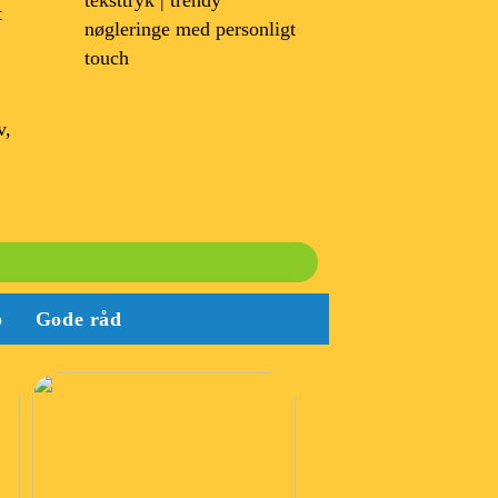
teksttryk | trendy
t
nøgleringe med personligt
touch
v,
b
Gode råd