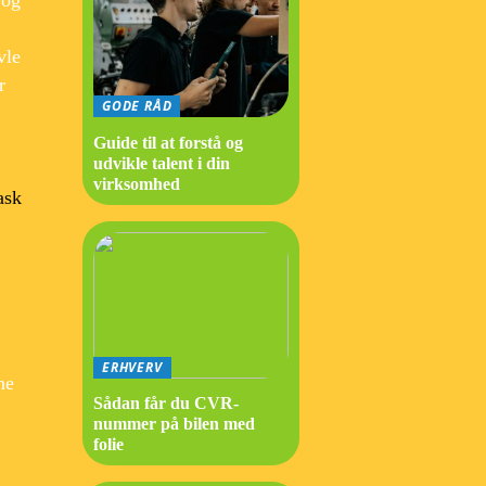
vle
r
GODE RÅD
Guide til at forstå og
udvikle talent i din
virksomhed
ask
ERHVERV
ne
Sådan får du CVR-
nummer på bilen med
folie