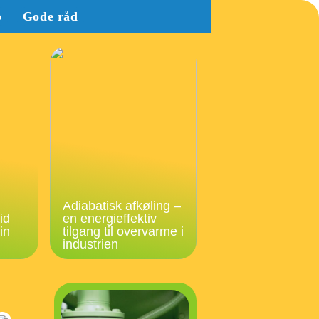
b
Gode råd
Adiabatisk afkøling –
id
en energieffektiv
in
tilgang til overvarme i
industrien