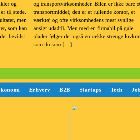
ikler og
og transportvirksomheder. Bilen er ikke bare e
r til stede.
transportmiddel; den er et rullende kontor, et
ultater, men
værktøj og ofte virksomhedens mest synlige
ker, som kan
ansigt udadtil. Men med en firmabil på gule
der bevidst
plader følger der også en række strenge lovkra
som du som […]
konomi
Erhverv
B2B
Startups
Tech
Jo