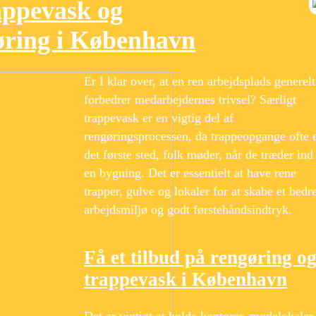
appevask og
øring i København
Er I klar over, at en ren arbejdsplads generelt
forbedrer medarbejdernes trivsel? Særligt
trappevask er en vigtig del af
rengøringsprocessen, da trappeopgange ofte 
det første sted, folk møder, når de træder ind 
en bygning. Det er essentielt at have rene
trapper, gulve og lokaler for at skabe et bedr
arbejdsmiljø og godt førstehåndsindtryk.
Få et tilbud på rengøring o
trappevask i København
Det er vigtigt at holde kontorer, mødelokaler