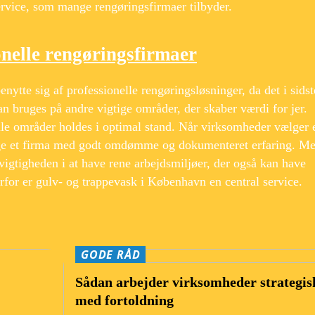
rvice, som mange rengøringsfirmaer tilbyder.
onelle rengøringsfirmaer
enytte sig af professionelle rengøringsløsninger, da det i sidst
an bruges på andre vigtige områder, der skaber værdi for jer.
lle områder holdes i optimal stand. Når virksomheder vælger 
ælge et firma med godt omdømme og dokumenteret erfaring. M
igtigheden i at have rene arbejdsmiljøer, der også kan have
erfor er gulv- og trappevask i København en central service.
GODE RÅD
Sådan arbejder virksomheder strategis
med fortoldning