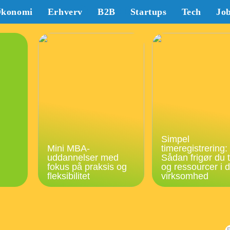
konomi
Erhverv
B2B
Startups
Tech
Jo
Simpel
Mini MBA-
timeregistrering:
uddannelser med
Sådan frigør du t
fokus på praksis og
og ressourcer i d
fleksibilitet
virksomhed