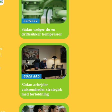
ERHVERV
Sådan vælger du en
driftssikker kompressor
er
i
e
GODE RÅD
Sådan arbejder
virksomheder strategisk
g
med fortoldning
 og