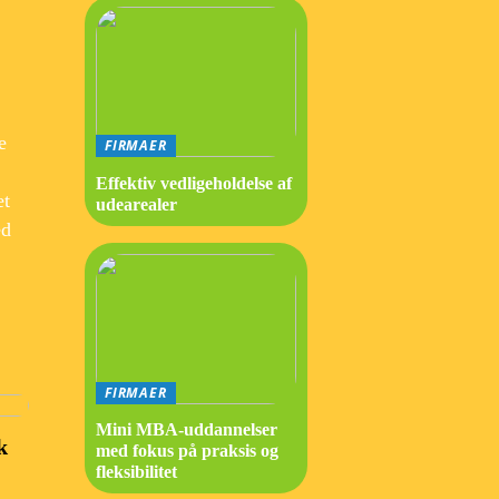
e
FIRMAER
Effektiv vedligeholdelse af
et
udearealer
ed
FIRMAER
Mini MBA-uddannelser
k
med fokus på praksis og
fleksibilitet