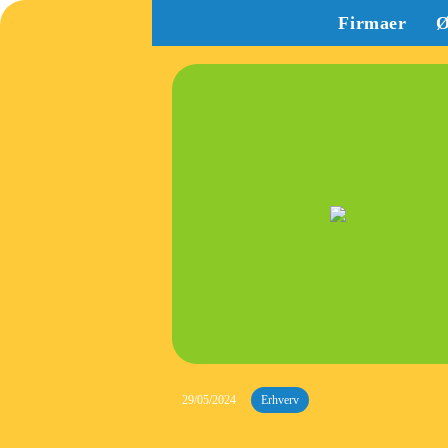
Firmaer
Ø
29/05/2024
Erhverv