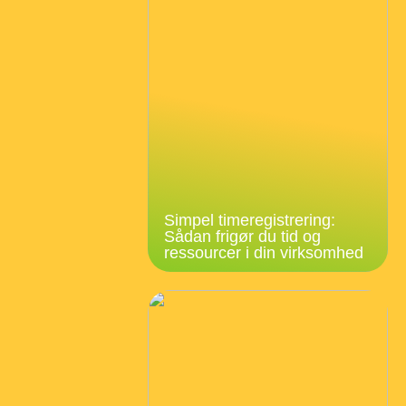
Simpel timeregistrering:
Sådan frigør du tid og
ressourcer i din virksomhed