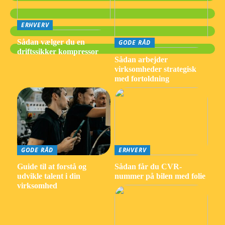
ERHVERV
Sådan vælger du en
GODE RÅD
driftssikker kompressor
Sådan arbejder
virksomheder strategisk
med fortoldning
GODE RÅD
ERHVERV
Guide til at forstå og
Sådan får du CVR-
udvikle talent i din
nummer på bilen med folie
virksomhed