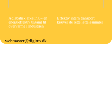
Adiabatisk afkøling – en
Effektiv intern transport
energieffektiv tilgang til
kræver de rette løfteløsninger
overvarme i industrien
webmaster@digitro.dk