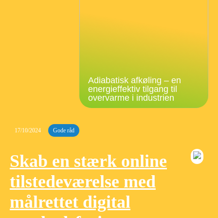
Adiabatisk afkøling – en
energieffektiv tilgang til
overvarme i industrien
17/10/2024
Gode råd
Skab en stærk online
tilstedeværelse med
målrettet digital