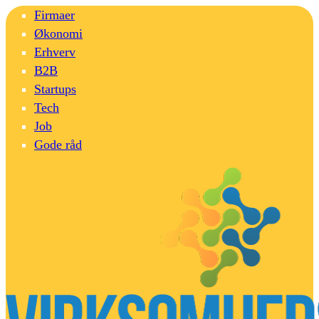
Firmaer
Økonomi
Erhverv
B2B
Startups
Tech
Job
Gode råd