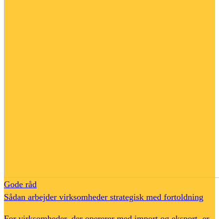
Gode råd
Sådan arbejder virksomheder strategisk med fortoldning
For virksomheder, der opererer med import og eksport, er