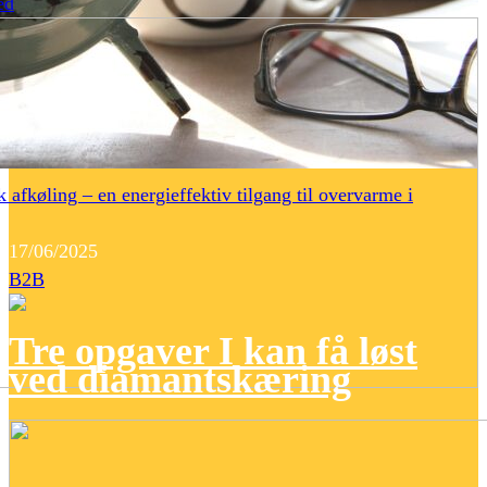
ed
 afkøling – en energieffektiv tilgang til overvarme i
17/06/2025
B2B
Tre opgaver I kan få løst
ved diamantskæring