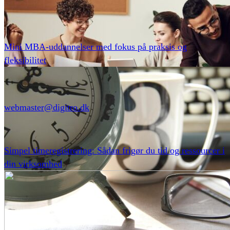
Mini MBA-uddannelser med fokus på praksis og
fleksibilitet
webmaster@digitro.dk
Simpel timeregistrering: Sådan frigør du tid og ressourcer i
din virksomhed