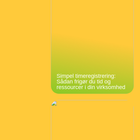
Simpel timeregistrering:
Sådan frigør du tid og
ressourcer i din virksomhed