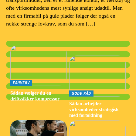
transportmiddel; den er et rullende kontor, et værktøj og
ofte virksomhedens mest synlige ansigt udadtil. Men
med en firmabil på gule plader følger der også en
række strenge lovkrav, som du som […]
ERHVERV
Sådan vælger du en
GODE RÅD
driftssikker kompressor
Sådan arbejder
virksomheder strategisk
med fortoldning