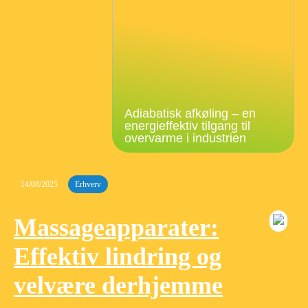
Adiabatisk afkøling – en
energieffektiv tilgang til
overvarme i industrien
14/08/2025
Erhverv
Massageapparater:
Effektiv lindring og
velvære derhjemme