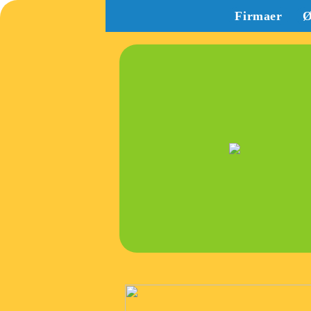
Firmaer
Ø