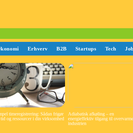
konomi
Erhverv
B2B
Startups
Tech
Jo
mpel timeregistrering: Sådan frigør
Adiabatisk afkøling – en
 tid og ressourcer i din virksomhed
energieffektiv tilgang til overvarme
industrien