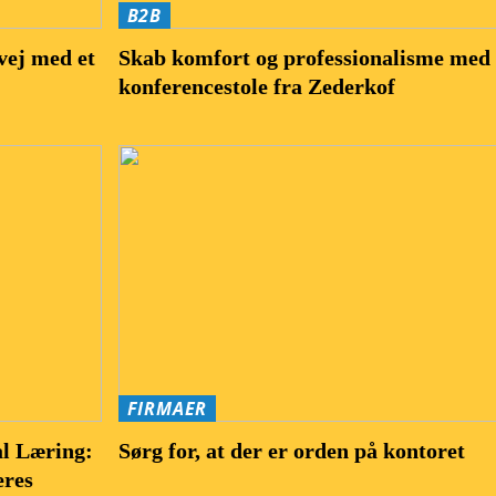
B2B
vej med et
Skab komfort og professionalisme med
konferencestole fra Zederkof
FIRMAER
l Læring:
Sørg for, at der er orden på kontoret
eres