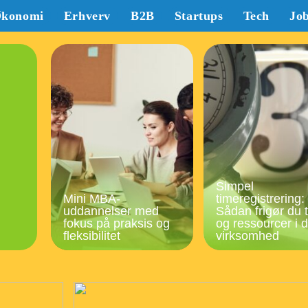
konomi
Erhverv
B2B
Startups
Tech
Jo
Simpel
Mini MBA-
timeregistrering:
uddannelser med
Sådan frigør du t
fokus på praksis og
og ressourcer i d
fleksibilitet
virksomhed