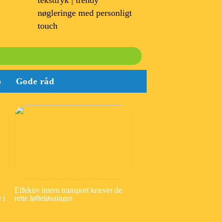
teksttryk | trendy
nøgleringe med personligt
touch
b
Gode råd
Effektiv intern transport kræver de
 i
rette løfteløsninger