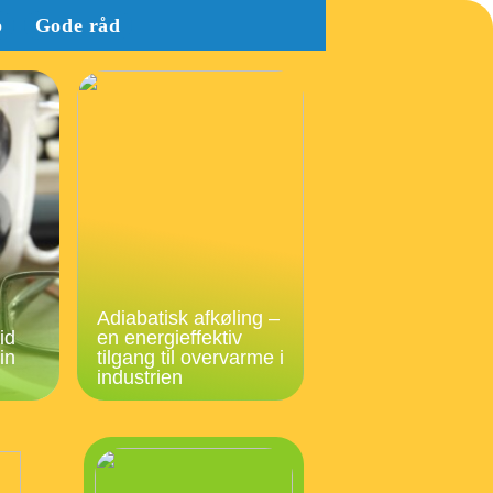
b
Gode råd
Adiabatisk afkøling –
id
en energieffektiv
in
tilgang til overvarme i
industrien