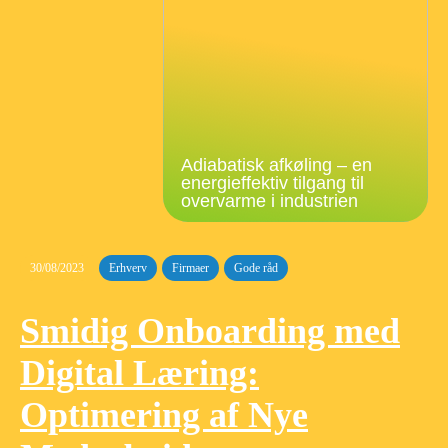
Adiabatisk afkøling – en
energieffektiv tilgang til
overvarme i industrien
30/08/2023
Erhverv
Firmaer
Gode råd
Smidig Onboarding med
Digital Læring:
Optimering af Nye