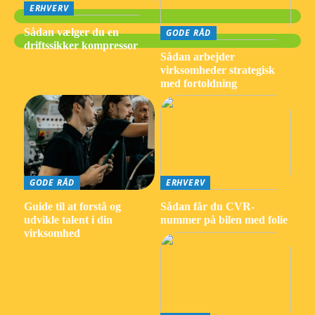
ERHVERV
Sådan vælger du en
GODE RÅD
driftssikker kompressor
Sådan arbejder
virksomheder strategisk
med fortoldning
GODE RÅD
ERHVERV
Guide til at forstå og
Sådan får du CVR-
udvikle talent i din
nummer på bilen med folie
virksomhed