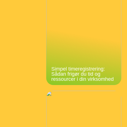
Simpel timeregistrering:
Sådan frigør du tid og
ressourcer i din virksomhed