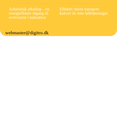
Adiabatisk afkøling – en
Effektiv intern transport
energieffektiv tilgang til
kræver de rette løfteløsninger
overvarme i industrien
webmaster@digitro.dk